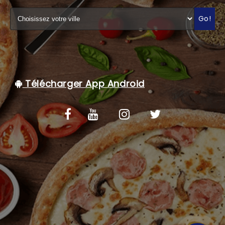
C.G.V
Go!
Télécharger App Android