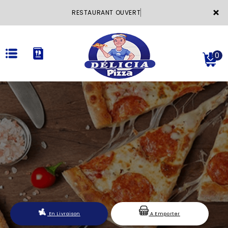
×
RESTAURANT OUVER
0
ACCUEIL
LA CARTE
VOTRE COMPTE
NOTRE RESTAURANT
VOS AVIS
En Livraison
A Emporter
MENTIONS LÉGALES