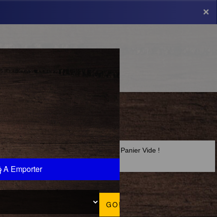
×
×
Panier Vide !