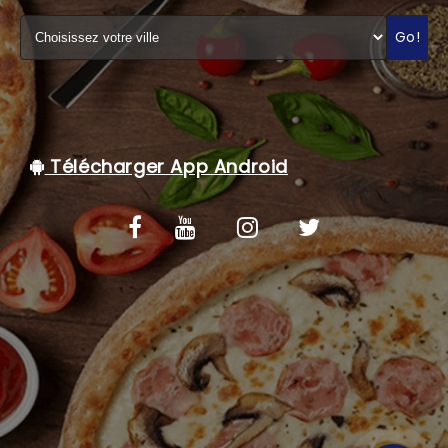
C.G.V
Go!
Télécharger App Android