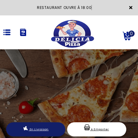
×
RESTAURANT OUVRE À 18:00
0
ACCUEIL
LA CARTE
VOTRE COMPTE
NOTRE RESTAURANT
VOS AVIS
En Livraison
A Emporter
MENTIONS LÉGALES