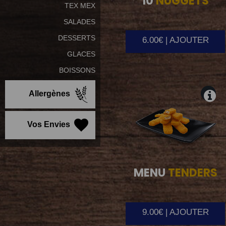
10
NUGGETS
TEX MEX
SALADES
DESSERTS
6.00€ | AJOUTER
GLACES
BOISSONS
Allergènes
Vos Envies
MENU
TENDERS
9.00€ | AJOUTER