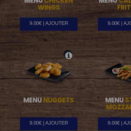
MENU
CHICKEN
MENU
CA
WINGS
FRIT
9.00€ | AJOUTER
9.00€ | A
MENU
NUGGETS
MENU
S
MOZZA
9.00€ | AJOUTER
9.00€ | A