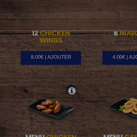
12
CHICKEN
6
NUG
WINGS
8.00€ | AJOUTER
4.00€ | A