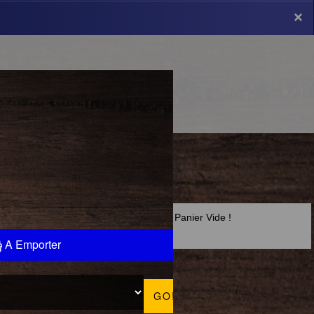
×
×
Panier Vide !