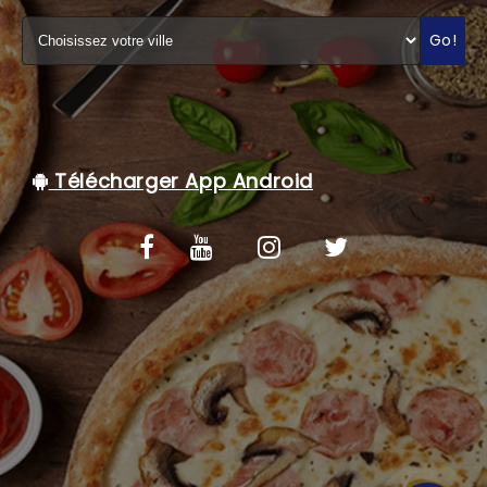
C.G.V
Go!
Télécharger App Android